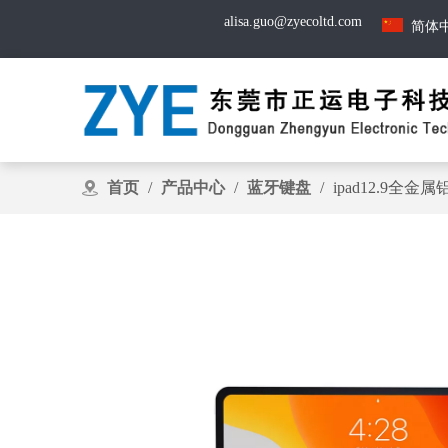
alisa.guo@zyecoltd.com
简体
首页
/
产品中心
/
蓝牙键盘
/
ipad12.9全