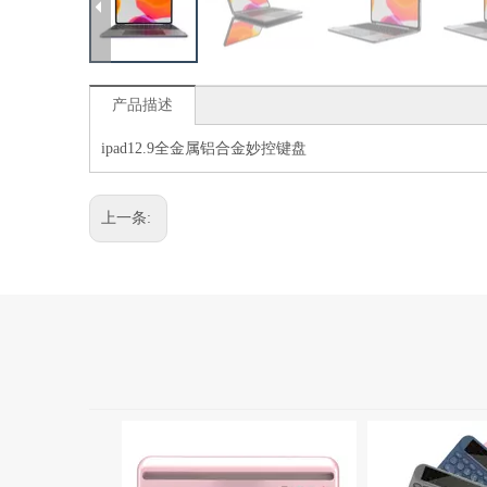
产品描述
ipad12.9全金属铝合金妙控键盘
上一条: