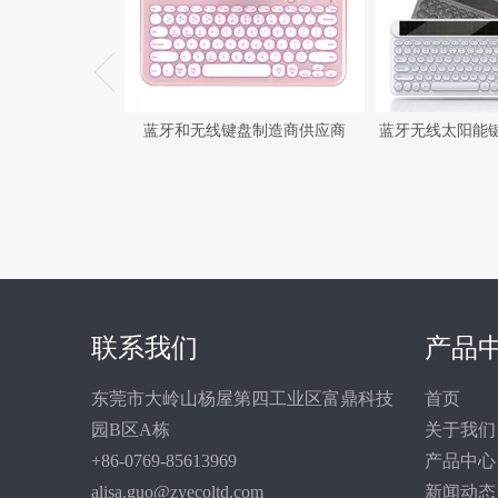
蓝牙和无线键盘制造商供应商
蓝牙无线太阳能
联系我们
产品
东莞市大岭山杨屋第四工业区富鼎科技
首页
园B区A栋
关于我们
+86-0769-85613969
产品中心
alisa.guo@zyecoltd.com
新闻动态