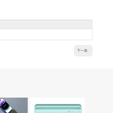
下一条:
蓝牙